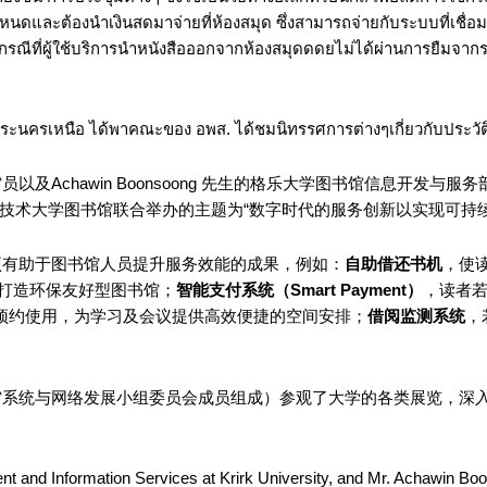
หนดและต้องนำเงินสดมาจ่ายที่ห้องสมุด ซึ่งสามารถจ่ายกับระบบที่เชื่อมต
นกรณีที่ผู้ใช้บริการนำหนังสือออกจากห้องสมุดดดยไม่ได้ผ่านการยืมจา
ะนครเหนือ ได้พาคณะของ อพส. ได้ชมนิทรรศการต่างๆเกี่ยวกับประวั
与服务图书馆员以及Achawin Boonsoong 先生的格乐大学图书馆
先皇技术大学图书馆联合举办的主题为“数字时代的服务创新以实现可持续
项有助于图书馆人员提升服务效能的成果，例如：
自助借还书机
，使
，打造环保友好型图书馆；
智能支付系统（
Smart Payment
）
，读者
预约使用，为学习及会议提供高效便捷的空间安排；
借阅监测系统
，
馆系统与网络发展小组委员会成员组成）参观了大学的各类展览，深
t and Information Services at Krirk University, and Mr. Achawin Boo