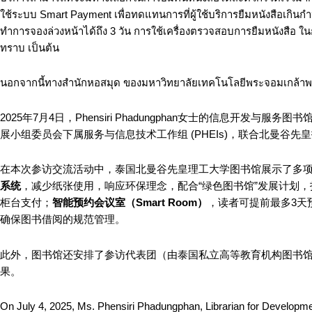
ใช้ระบบ Smart Payment เพื่อทดแทนการที่ผู้ใช้บริการยืมหนังสือเกินกำ
ทำการจองล่วงหน้าได้ถึง 3 วัน การใช้เครื่องตรวจสอบการยืมหนังสือ ใ
ทราบ เป็นต้น
นอกจากนี้ทางสำนักหอสมุด ของมหาวิทยาลัยเทคโนโลยีพระจอมเกล้าพร
2025年7月4日，Phensiri Phadungphan女士的信息开发
展小组委员会下属服务与信息技术工作组 (PHEIs)，联合北曼谷
在本次参访交流活动中，泰国北曼谷先皇理工大学图书馆展示了多
系统
，减少纸张使用，响应环保理念，配合“绿色图书馆”发展计划
柜台支付；
智能预约会议室（
Smart Room
）
，读者可提前最多3天
确保图书借阅的规范管理。
此外，图书馆还安排了参访代表团（由泰国私立高等教育机构图书
果。
On July 4, 2025, Ms. Phensiri Phadungphan, Librarian for Developmen