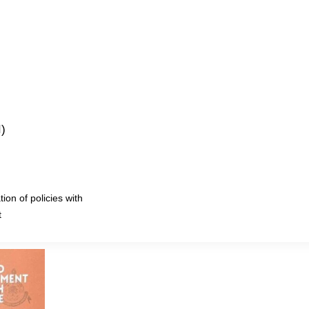
)
ion of policies with
t