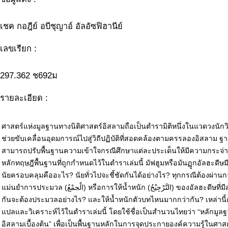
เชค กอฎีย์ อบีชุญาอ์ อัลอัซฟิฮานีย์
เลขเรียก :
297.362 ช692ม
รายละเอียด :
ศาสตร์แห่งมูลฐานทางนิติศาสตร์อิสลามถือเป็นตำรามิติหนึ่งในแวดวงนักวิ
ช่วยขับเคลื่อนอุดมการณ์ไปสู่วิถีปฏิบัติที่สอดคล้องตามครรลองอิสลาม ฐ
สามารถปรับพื้นฐานความเข้าใจกรณีศึกษาแต่ละประเด็นให้มีความกระจ่าง
หลักทฤษฎีพื้นฐานที่ถูกกำหนดไว้ในตำราเล่มนี้ มัฟฮูมหรือมันฏูกอัลฮะดีษ
นัยครอบคลุมคืออะไร? นัยทั่วไปจะชี้ชัดกันได้อย่างไร? ทุกกรณีต้องผ่านกา
แม่นยำการประมวล (الْجمْعُ) หรือการให้น้ำหนัก (التَّرْجِيْحُ) ของอัลฮะดีษที่มีสถานะเศาะฮีหฺเหมือน
กันจะต้องประมวลอย่างไร? และให้น้ำหนักตัวบทไหนมากกว่ากัน? เหล่านี้คื
แปลและวิเคราะห์ไว้ในตำราเล่มนี้ โดยใช้ชื่อเป็นสำนวนไทยว่า “หลักมูล
อิสลามเบื้องต้น” เพื่อเป็นพื้นฐานหลักในการจุดประกายองค์ความรู้ในศาสต