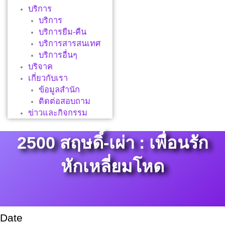
บริการ
บริการ
บริการยืม-คืน
บริการสารสนเทศ
บริการอื่นๆ
บริจาค
เกี่ยวกับเรา
ข้อมูลสำนัก
ติดต่อสอบถาม
ข่าวและกิจกรรม
2500 สฤษดิ์-เผ่า : เพื่อนรัก
หักเหลี่ยมโหด
Date