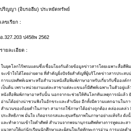
ปริญญา (อิบรอฮีม) ประหยัดทรัพย์
เลขเรียก :
อ.327.203 ป458พ 2562
รายละเอียด :
ในยุคโลกไร้พรมแดนซึ่งเชื่อมโยงกันด้วยข้อมูลข่าวสารโดยเฉพาะสื่อตีพิม
จะเข้าใจได้โดยง่ายดาย ที่สำคัญยิ่งปัจจัยสำคัญที่ผู้บริโภคข่าวสารประสบ
การแปลศัพท์เฉพาะหรือสำนวนหนังสือพิมพ์ภาษาอาหรับเกี่ยวกับชื่อองค์ก
เป็นต้น เพราะหน่วยงานแต่ละสาขาแต่ละแขนงก็มีศัพท์เฉพาะในตัวอยู่แล้
หนังสือพิมพ์ภาษาอาหรับนั้น นอกจากจะช่วยให้ทันโลกทันเหตุการณ์แล้ว ยั
อ่านได้อย่างน่าชวนฟังในอักขระและสำเนียง อีกทั้งมีความแตกฉานใน
สำนวนของถ้อยคำในภาษา สามารถใช้ภาษาได้อย่างถูกต้อง คล่องแคล่ว ม
ประสิทธิภาพ มั่นใจ เกิดอรรถรสและสุนทรียภาพในภาษาอย่างแท้จริง ดังนั้
และทำความเข้าใจคำศัพท์ สำนวนจากพจนานุกรมศัพท์ทางการทูตและสารวิเ
แนวทางให้แก่นักเรียนนักศึกษาและผู้สนใจเกิดทักษะการอ่าน การแปลคำศ