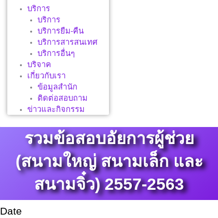
บริการ
บริการ
บริการยืม-คืน
บริการสารสนเทศ
บริการอื่นๆ
บริจาค
เกี่ยวกับเรา
ข้อมูลสำนัก
ติดต่อสอบถาม
ข่าวและกิจกรรม
รวมข้อสอบอัยการผู้ช่วย
(สนามใหญ่ สนามเล็ก และ
สนามจิ๋ว) 2557-2563
Date