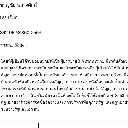
ชาญชัย แสวงศักดิ์
เลขเรียก :
342.06 ช486ส 2563
รายละเอียด :
โดยที่ผู้เขียนได้รับมอบหมายให้เป็นผู้บรรยายในวิชากฎหมายเกี่ยวกับส
หลักสูตรนิติศาสตรมหาบัณฑิตในมหาวิทยาลัยแห่งหนึ่ง ผู้เขียนจึงได้สืบค้
สัญญาทางปกครองที่เป็นภาษาไทยแล้ว พบว่าดำอธิบาย บทความ วิทยานิพ
นำสนอหัวข้อหนึ่งหัวข้อใดของสัญญาทางปกครอง หนังสือบางเล่มเป็นคำ
วรรณกรรมที่มีเนื้อหาครอบคลุมในระดับตำราคือ หนังสือ “สัญญาทางปก
ศาสตราจารย์ ร. นันทวัฒน์บรมานันท์ แต่ได้จัดพิมพ์ไว้ตั้งแต่ปี พ.ศ. 2553 
กฎหมายว่าด้วยการจัดซื้อจัดจ้างและการบริหารพัสดุภาครัฐ และกฎหมายว
ระหว่างรัฐและเอกชน