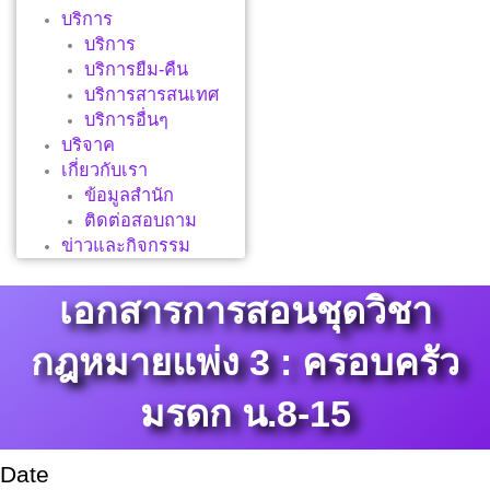
บริการ
บริการ
บริการยืม-คืน
บริการสารสนเทศ
บริการอื่นๆ
บริจาค
เกี่ยวกับเรา
ข้อมูลสำนัก
ติดต่อสอบถาม
ข่าวและกิจกรรม
เอกสารการสอนชุดวิชา
กฎหมายแพ่ง 3 : ครอบครัว
มรดก น.8-15
Date