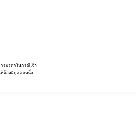
ัดการมรดกในกรณีเจ้า
ต้องมีบุคคลหนึ่ง