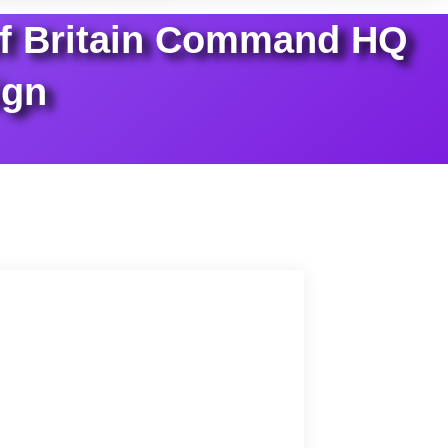
e of Britain Command HQ
ign