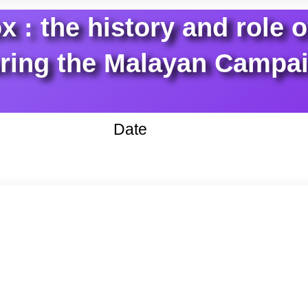
ox : the history and rol
ring the Malayan Campa
Date