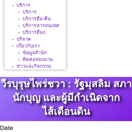
บริการ
บริการ
บริการยืม-คืน
บริการสารสนเทศ
บริการอื่นๆ
บริจาค
เกี่ยวกับเรา
ข้อมูลสำนัก
ติดต่อสอบถาม
ข่าวและกิจกรรม
วีรบุรุษไพร่ชวา : รัฐมุสลิม สภา
นักบุญ และผู้มีกำเนิดจาก
ไส้เดือนดิน
Date