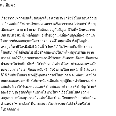
ละเอียด :
เรื่องราวระหว่างแม่เลี้ยงกับลูกเลี้ยง ความริษยาชิงชังในครอบครัวไม่
ว่ากี่ยุคสมัยก็ยังน่าสนใจเสมอ เฉกเช่นเรื่องราวของ “เว่ยหลัว” ที่อายุ
เพียงแค่หกขวบ ทว่านางกลับต้องผจญกับปัญหาชีวิตที่หนักหน่วงจน
เกินรับไหว แม่ทิ้ง พ่อก็อ่อนแอ ซ้ำยังถูกแม่เลี้ยงกับลูกเลี้ยงรุมรักแก
ไม่นับว่าต้องคอยดูแลน้องชายฝาแฝดที่ไม่สู้คนอีก ทั้งผู้ใหญ่ใน
ตระกูลก็หามีใครพึ่งพิงได้ วันนี้ “เว่ยหลัว” ไม่ใช่คนเดิมที่ใครๆ จะ
โขกสับนางได้อีกต่อไป เมื่อชีวิตของนางในภพใหม่ดุจได้รับพรจาก
สวรรค์ ดลให้วิญญาณจากภพเก่าที่ชีวิตแสนรันทดจนต้องจบชีพอย่าง
น่าอนาถในวัยเพียงสิบห้า ได้กลับมาเกิดใหม่ในร่างตัวเองตอนช่วงวัย
หกขวบ ภารกิจเอาคืนอย่างถึงพริกถึงขิงภายใต้ฉากหน้าที่ไร้เดียงสา
ก็ได้เริ่มต้นขึ้นแล้ว นางผู้รู้ทุกเหตุการณ์ในอนาคต จะพลิกชะตาชีวิต
ตนเองและคนรอบข้างได้มากน้อยเพียงใด ทุกผู้ที่เคยทำกับนางอย่าง
แสบสันต์ จะได้รับผลตอบแทนที่สามสมอย่างไร และที่สำคัญ “ท่านพี่
อ๋องจิ้ง” บุรุษสูงศักดิ์ผู้แสนตามใจนางในทุกเรื่องโดยไม่เคยถาม
เหตุผล จะสนับสนุนภารกิจแค้นนี้ต้องชำระ โดยแลกกับการยัดเยียด
ตำแหน่ง “ชายาอ๋อง” ที่นางแสนจะไม่ปรารถนาได้สำเร็จหรือไม่
โปรดติดตาม