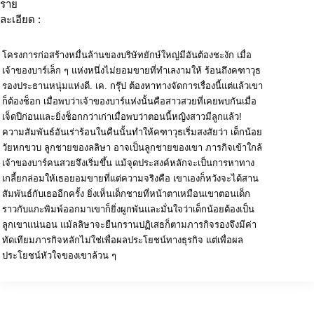
ราย
ละเอียด :
โครงการก่อสร้างหมื่นล้านของบริษัทยักษ์ใหญ่มีอันต้องชะงัก เมื่อ
เจ้าของบาร์เล็ก ๆ แห่งหนึ่งไม่ยอมขายที่ทำเลงามให้ ร้อนถึงคฑาวุธ
รองประธานหนุ่มแห่งดี. เค. กรุ๊ป ต้องหาทางจัดการเรื่องนี้แต่แล้วเขา
ก็ต้องช็อก เมื่อพบว่าเจ้าของบาร์แห่งนั้นคือสาวสวยที่เคยพบกันเมื่อ
เจ็ดปีก่อนและยิ่งช็อกกว่าเก่าเมื่อพบว่าตอนนี้หญิงสาวมีลูกแล้ว!
ความสัมพันธ์อันเร่าร้อนในคืนนั้นทำให้คฑาวุธเริ่มสงสัยว่า เด็กน้อย
วัยหกขวบ ลูกชายของลลิษา อาจเป็นลูกชายของเขา ภารกิจเข้าใกล้
เจ้าของบาร์คนสวยจึงเริ่มขึ้น แม้จุดประสงค์หลักจะเป็นการหาทาง
เกลี้ยกล่อมให้เธอยอมขายที่แต่ความจริงคือ เขาเองก็หวังจะได้สาน
สัมพันธ์กับเธออีกครั้ง ยิ่งเห็นเด็กชายที่หน้าตาเหมือนเขาตอนเด็ก
ราวกับแกะพิมพ์ออกมาเขาก็ยิ่งผูกพันและมั่นใจว่าเด็กน้อยต้องเป็น
ลูกเขาแน่นอน แม้ลลิษาจะยืนกรานปฏิเสธก็ตามภารกิจรองจึงมีค่า
ทัดเทียมภารกิจหลักไม่ใช่เพื่อผลประโยชน์ทางธุรกิจ แต่เพื่อผล
ประโยชน์หัวใจของเขาล้วน ๆ