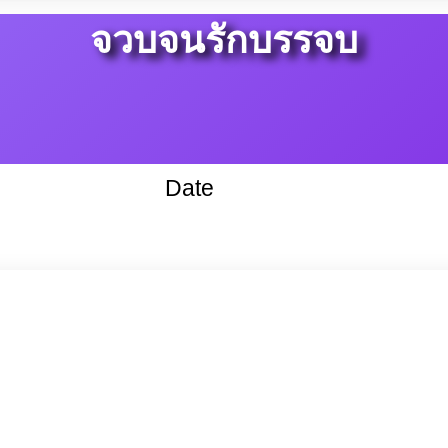
จวบจนรักบรรจบ
Date