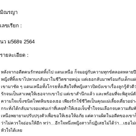
มิณรญา
เลขเรียก :
นว ม568จ 2564
รายละเอียด :
หลังจากอดีตคนรักทอดทิ้งไป แดนเหนือ ก็จมอยู่กับความทุกข์ตลอดหลายปี จน
หญิงที่ทิ้งเขาไปหวนกลับมาในชีวิตชายหนุ่ม แต่เธอกลับมาพร้อมกับเด็กแ
เขามาชัด ๆ แดนเหนือทั้งโกรธทั้งเสียใจที่หญิงสาวปิดบังเขาเรื่องลูกรู้ตัวดี
รักจนเป็นสาเหตุให้เธอจากเขาไป แต่เขาสำนึกแล้ว และพร้อมที่จะพิสูจน์ต
ความใจแข็งชนิดโหดหินของเธอ เพียงรักใช้ชีวิตเป็นคุณแม่เลี้ยงเดี่ยวอย
กระทั่งได้กลับมาเจอแฟนเก่าที่เคยทำให้เธอเจ็บช้ำใจจนเลือกจบความสัมพัน
เหนือพยายามปรับปรุงตัวเพื่อขอให้เธอให้อภัย แต่ความผิดในอดีตของเข
ว่าไม่ควรใจอ่อนให้อีก ทว่า…อีกใจหนึ่งหญิงสาวก็ปฏิเสธไม่ได้ว่า…เธอ
หัวใจได้เลย